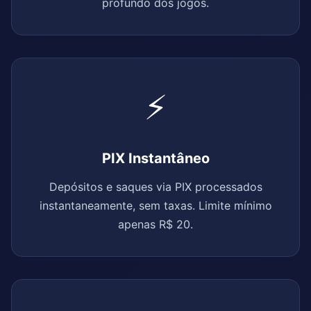
profundo dos jogos.
⚡
PIX Instantâneo
Depósitos e saques via PIX processados
instantaneamente, sem taxas. Limite mínimo
apenas R$ 20.