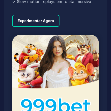
✓ Slow motion replays em roleta imersiva
Experimentar Agora