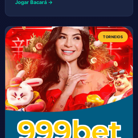
Jogar Bacará →
TORNEIOS