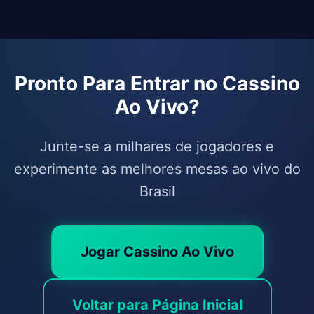
Pronto Para Entrar no Cassino
Ao Vivo?
Junte-se a milhares de jogadores e
experimente as melhores mesas ao vivo do
Brasil
Jogar Cassino Ao Vivo
Voltar para Página Inicial