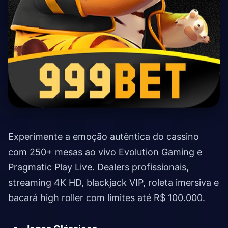
Experimente a emoção autêntica do cassino
com 250+ mesas ao vivo Evolution Gaming e
Pragmatic Play Live. Dealers profissionais,
streaming 4K HD, blackjack VIP, roleta imersiva e
bacará high roller com limites até R$ 100.000.