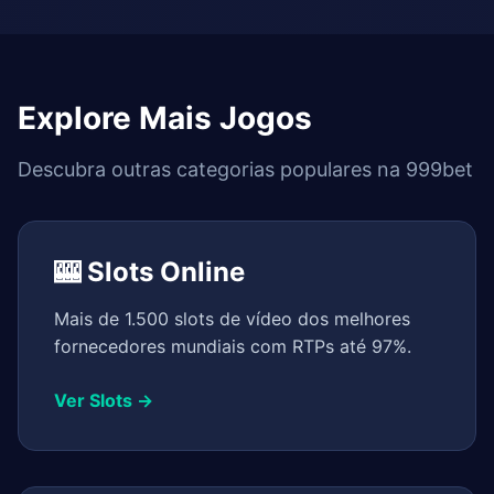
Explore Mais Jogos
Descubra outras categorias populares na 999bet
🎰 Slots Online
Mais de 1.500 slots de vídeo dos melhores
fornecedores mundiais com RTPs até 97%.
Ver Slots →