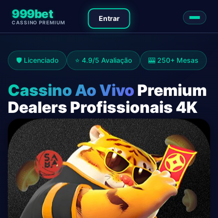
999bet
Entrar
CASSINO PREMIUM
🛡️ Licenciado
⭐ 4.9/5 Avaliação
🎰 250+ Mesas
Cassino Ao Vivo
Premium
Dealers Profissionais 4K