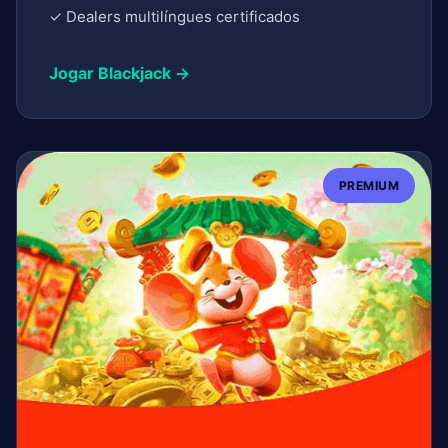
✓ Dealers multilíngues certificados
Jogar Blackjack →
PREMIUM