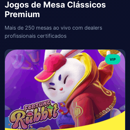
Jogos de Mesa Clássicos
Premium
Mais de 250 mesas ao vivo com dealers
profissionais certificados
VIP