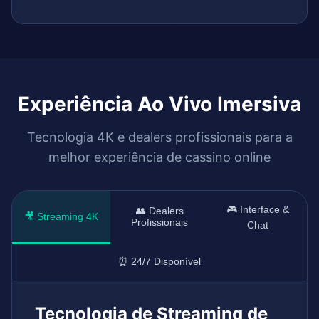
Experiência Ao Vivo Imersiva
Tecnologia 4K e dealers profissionais para a
melhor experiência de cassino online
🎮 Interface &
👥 Dealers
🎥 Streaming 4K
Profissionais
Chat
⏰ 24/7 Disponível
Tecnologia de Streaming de