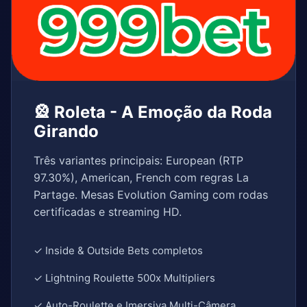
🎡 Roleta - A Emoção da Roda
Girando
Três variantes principais: European (RTP
97.30%), American, French com regras La
Partage. Mesas Evolution Gaming com rodas
certificadas e streaming HD.
✓ Inside & Outside Bets completos
✓ Lightning Roulette 500x Multipliers
✓ Auto-Roulette e Imersiva Multi-Câmera