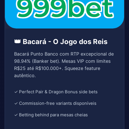
👑 Bacará - O Jogo dos Reis
Bacará Punto Banco com RTP excepcional de
98.94% (Banker bet). Mesas VIP com limites
R$25 até R$100.000+. Squeeze feature
autêntico.
✓ Perfect Pair & Dragon Bonus side bets
✓ Commission-free variants disponíveis
✓ Betting behind para mesas cheias