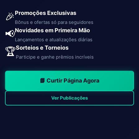
Promoções Exclusivas
🎉
Bônus e ofertas só para seguidores
Novidades em Primeira Mão
📢
Lançamentos e atualizações diárias
Sorteios e Torneios
🏆
Participe e ganhe prêmios incríveis
📘 Curtir Página Agora
Ver Publicações