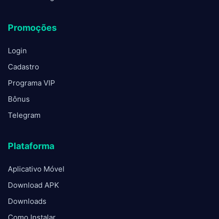
Promoções
Login
Cadastro
Programa VIP
Bônus
Telegram
Plataforma
Aplicativo Móvel
Download APK
Downloads
Como Instalar