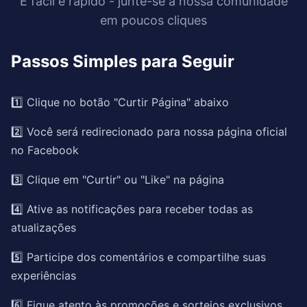
É fácil e rápido - junte-se à nossa comunidade
em poucos cliques
Passos Simples para Seguir
1️⃣ Clique no botão "Curtir Página" abaixo
2️⃣ Você será redirecionado para nossa página oficial
no Facebook
3️⃣ Clique em "Curtir" ou "Like" na página
4️⃣ Ative as notificações para receber todas as
atualizações
5️⃣ Participe dos comentários e compartilhe suas
experiências
6️⃣ Fique atento às promoções e sorteios exclusivos