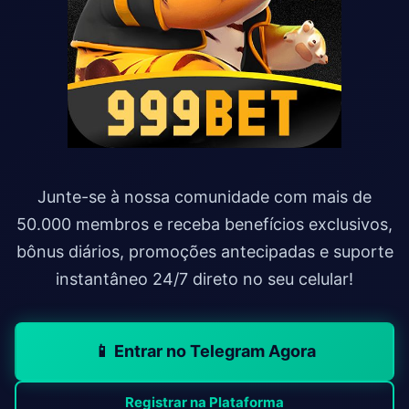
Junte-se à nossa comunidade com mais de
50.000 membros e receba benefícios exclusivos,
bônus diários, promoções antecipadas e suporte
instantâneo 24/7 direto no seu celular!
📱 Entrar no Telegram Agora
Registrar na Plataforma