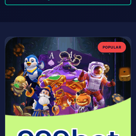
POPULAR