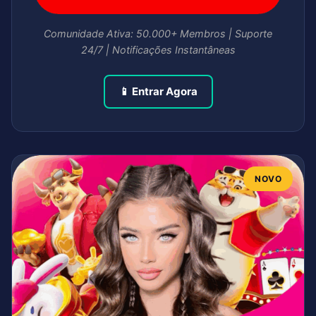
Comunidade Ativa: 50.000+ Membros | Suporte
24/7 | Notificações Instantâneas
📱 Entrar Agora
NOVO