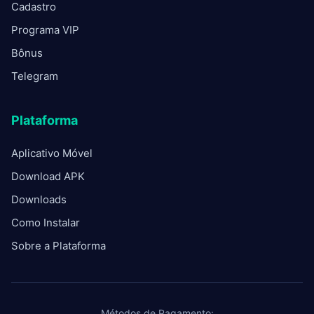
Cadastro
Programa VIP
Bônus
Telegram
Plataforma
Aplicativo Móvel
Download APK
Downloads
Como Instalar
Sobre a Plataforma
Métodos de Pagamento: