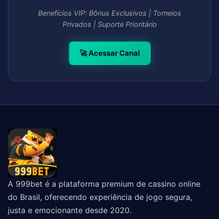
Benefícios VIP: Bônus Exclusivos | Torneios
Privados | Suporte Prioritário
🚀 Acessar Canal
A 999bet é a plataforma premium de cassino online
do Brasil, oferecendo experiência de jogo segura,
justa e emocionante desde 2020.